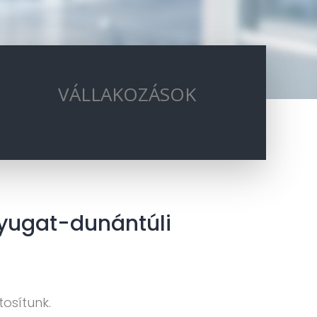
VÁLLAKOZÁSOK
nyugat-dunántúli
tosítunk.