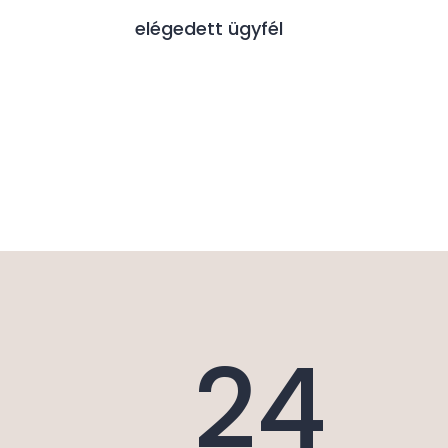
elégedett ügyfél
24