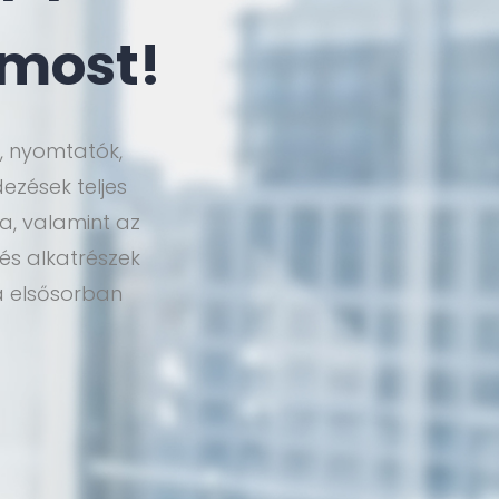
 most!
 nyomtatók,
dezések teljes
sa, valamint az
és alkatrészek
a elsősorban