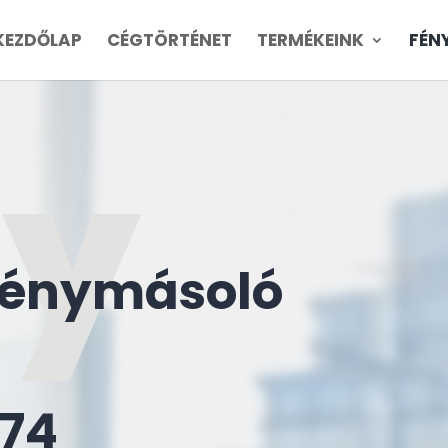
KEZDŐLAP
CÉGTÖRTÉNET
TERMÉKEINK
FÉN
py
fénymásoló
774