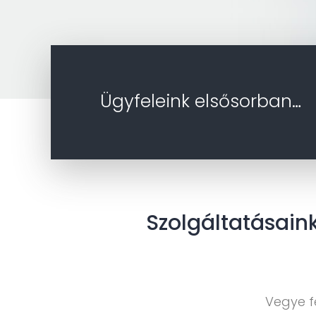
Ügyfeleink elsősorban…
Szolgáltatásain
Vegye fe