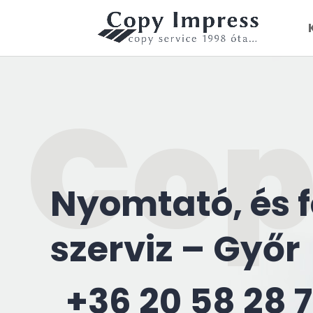
Co
Nyomtató, és 
szerviz – Győr
+36 20 58 28 