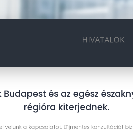
HIVATALOK
k Budapest és az egész észak
régióra kiterjednek.
l velünk a kapcsolatot. Díjmentes konzultációt biz